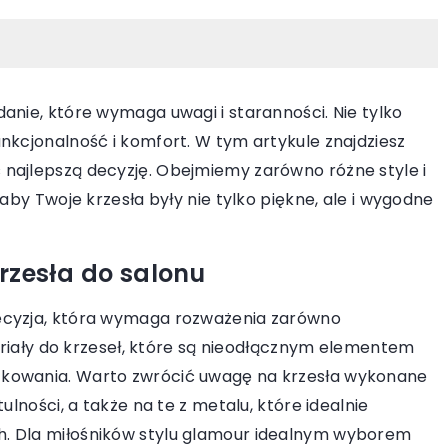
anie, które wymaga uwagi i staranności. Nie tylko
nkcjonalność i komfort. W tym artykule znajdziesz
najlepszą decyzję. Obejmiemy zarówno różne style i
19 maja 2025
5 stycznia 
 aby Twoje krzesła były nie tylko piękne, ale i wygodne
Krok po kroku: Jak przygotować się
Jak stwor
do samodzielnego montażu
chłodniejs
drewnianej altany w ogrodzie
krzesła do salonu
Odkryj, jak
Zdobądź wiedzę o tym, jak krok po kroku
miejsce rel
ecyzja, która wymaga rozważenia zarówno
przygotować się do montażu drewnianej
warunków. P
teriały do krzeseł, które są nieodłącznym elementem
altany w ogrodzie. Dowiedz się, jakie
które najle
tkowania. Warto zwrócić uwagę na krzesła wykonane
narzędzia będą potrzebne i jak stworzyć
klimacie, or
ulności, a także na te z metalu, które idealnie
solidną podstawę dla twojej konstrukcji.
praktyczny
. Dla miłośników stylu glamour idealnym wyborem
aranżacji i