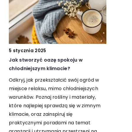
2025
zyć oazę spokoju w
6 kwietnia 2025
zym klimacie?
Jak wybrać idealne łóżk
swojej sypialni?
 przekształcić swój ogród w
aksu, mimo chłodniejszych
Zastanawiasz się, jak wybr
oznaj rośliny i materiały,
które stanie się central
piej sprawdzą się w zimnym
Twojej sypialni, zapewniaj
az zainspiruj się
estetykę wnętrza? Spraw
mi poradami na temat
zwrócić uwagę, aby wybr
 utrzymania przestrzeni na