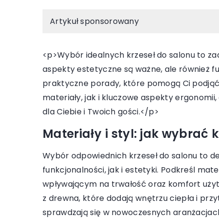
Artykuł sponsorowany
<p>Wybór idealnych krzeseł do salonu to zad
aspekty estetyczne są ważne, ale również fu
praktyczne porady, które pomogą Ci podjąć 
materiały, jak i kluczowe aspekty ergonomii,
6 kwietnia 2025
dla Ciebie i Twoich gości.</p>
Jak wybrać idealne łóżko Lima do
swojej sypialni?
Materiały i styl: jak wybrać 
Zastanawiasz się, jak wybrać łóżko,
Wybór odpowiednich krzeseł do salonu to d
które stanie się centralnym punktem
funkcjonalności, jak i estetyki. Podkreśl ma
Twojej sypialni, zapewniając komfort i
wpływającym na trwałość oraz komfort uży
estetykę wnętrza? Sprawdź, na co
z drewna, które dodają wnętrzu ciepła i przyt
zwrócić uwagę, aby wybrać model
sprawdzają się w nowoczesnych aranżacjach