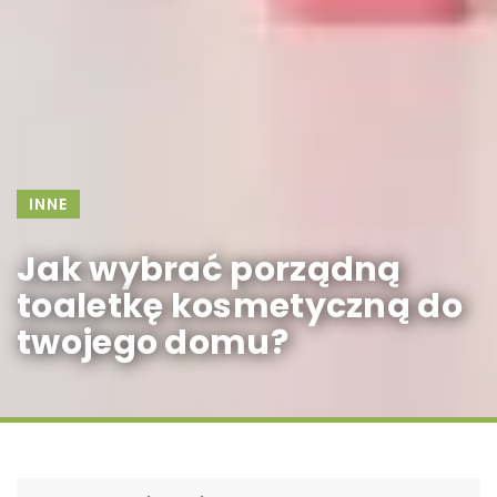
INNE
Jak wybrać porządną
toaletkę kosmetyczną do
twojego domu?