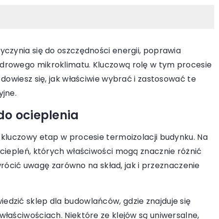
yczynia się do oszczędności energii, poprawia
drowego mikroklimatu. Kluczową rolę w tym procesie
dowiesz się, jak właściwie wybrać i zastosować te
yjne.
20 listopada 2025
ie płytki i
Aromatyczny ogród: jak zioła mog
do ocieplenia
ojego domu?
wzbogacić przestrzeń wokół domu
 kluczowy etap w procesie termoizolacji budynku. Na
mozaik
Odkryj, jak różnorodne zioła mogą
ociepleń, których właściwości mogą znacznie różnić
lu Twojego domu.
odmienić Twój ogród, dodając mu nie
zwrócić uwagę zarówno na skład, jak i przeznaczenie
ymi wskazówkami,
tylko aromatycznego uroku, ale takż
ry, kolory i
zwiększając jego funkcjonalność i
dzić sklep dla budowlańców, gdzie znajduje się
estetykę. Poznaj korzyści i pomysły 
łaściwościach. Niektóre ze klejów są uniwersalne,
aranżacje.