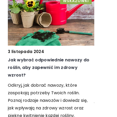
WSKAZÓWKI
17 paździe
3 listopada 2024
Jak dobra
ą
Jak wybrać odpowiednie nawozy do
mozaiki d
roślin, aby zapewnić im zdrowy
wzrost?
Poznaj świ
dostosowa
Odkryj, jak dobrać nawozy, które
Poradnik 
e
zaspokoją potrzeby Twoich roślin.
jak idealni
Poznaj rodzaje nawozów i dowiedz się,
kształty.
na
jak wpływają na zdrowy wzrost oraz
piękne kwitnienie każdej rośliny.