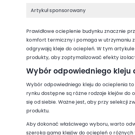
Artykuł sponsorowany
Prawidłowe ocieplenie budynku znacznie prz
komfort termiczny i pomaga w utrzymaniu z
odgrywają kleje do ociepleń. W tym artykule 
produkty, aby zoptymalizować efekty izolac
17 października 2023
Jak dobrać odpowiedn
Wybór odpowiedniego kleju 
mozaiki do stylu Tw
Wybór odpowiedniego kleju do ocieplenia to
Poznaj świat płytek i 
rynku dostępne są różne rodzaje klejów do 
dostosowanych do sty
się od siebie. Ważne jest, aby przy selekcji 
Poradnik z praktyczn
produktu.
jak idealnie dobrać wzo
Aby dokonać właściwego wyboru, warto odwie
kształty.
szeroka gama klejów do ociepleń o różnych w