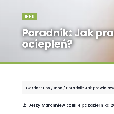
INNE
Poradnik: Jak pr
ociepleń?
Gardenstips
/
Inne
/
Poradnik: Jak prawidłow
Jerzy Marchniewicz
4 października 