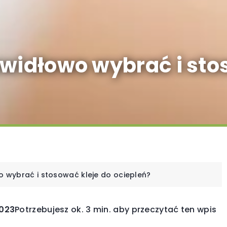
awidłowo wybrać i sto
o wybrać i stosować kleje do ociepleń?
2023
Potrzebujesz ok. 3 min. aby przeczytać ten wpis
INNE
ZIOŁA I PRZYPRAW