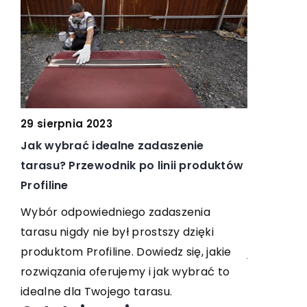
29 sierpnia 2023
18 lipca 2
Jak wybrać idealne zadaszenie
Eleganckie
u?
tarasu? Przewodnik po linii produktów
i smak Tw
Profiline
nia
Podkreśl st
z
Wybór odpowiedniego zadaszenia
eleganckim
tarasu nigdy nie był prostszy dzięki
warto wybr
 i
produktom Profiline. Dowiedz się, jakie
jak to zrob
rozwiązania oferujemy i jak wybrać to
idealne dla Twojego tarasu.