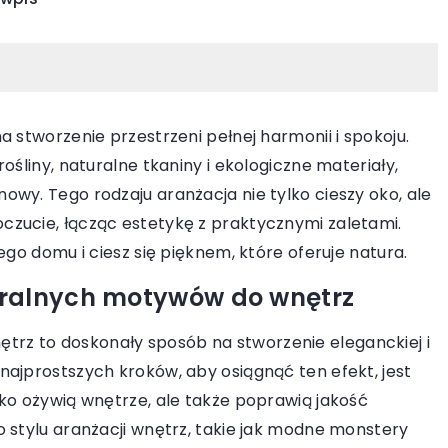
 stworzenie przestrzeni pełnej harmonii i spokoju.
ośliny, naturalne tkaniny i ekologiczne materiały,
13 kwietnia 2024
wy. Tego rodzaju aranżacja nie tylko cieszy oko, ale
Jak ogrzewanie na podczerwień
iwa: podkreśl styl
zucie, łącząc estetykę z praktycznymi zaletami.
zmniejsza koszty utrzymania dom
onego napoju!
ego domu i ciesz się pięknem, które oferuje natura.
Odkryj korzyści płynące z zastosowa
wa dzięki
uralnych motywów do wnętrz
ogrzewania na podczerwień. Dowied
kryj, dlaczego
się, jak technologia ta pomaga
 kufla do piwa i
z to doskonały sposób na stworzenie eleganckiej i
zredukować koszty utrzymania domu
najprostszych kroków, aby osiągnąć ten efekt, jest
zapewnić komfort ciepła w zimie.
ko ożywią wnętrze, ale także poprawią jakość
 stylu aranżacji wnętrz, takie jak modne monstery