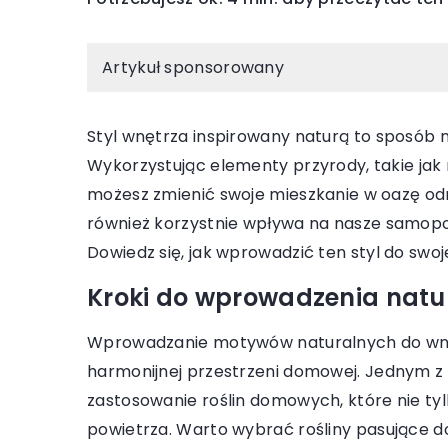
Artykuł sponsorowany
Styl wnętrza inspirowany naturą to sposób na
Wykorzystując elementy przyrody, takie jak r
18 lipca 2023
możesz zmienić swoje mieszkanie w oazę odno
Eleganckie kufle do p
również korzystnie wpływa na nasze samopoc
i smak Twojego ulubi
Dowiedz się, jak wprowadzić ten styl do swoj
Podkreśl styl i smak pi
Kroki do wprowadzenia nat
eleganckim kuflom. Od
warto wybrać właściwy
Wprowadzanie motywów naturalnych do wnętr
jak to zrobić.
harmonijnej przestrzeni domowej. Jednym z 
zastosowanie roślin domowych, które nie tyl
powietrza. Warto wybrać rośliny pasujące do