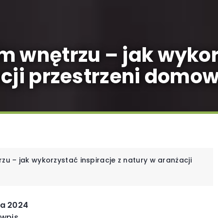
m wnętrzu – jak wykor
acji przestrzeni domow
u – jak wykorzystać inspiracje z natury w aranżacji
INNE
IN
da 2024
 wpis