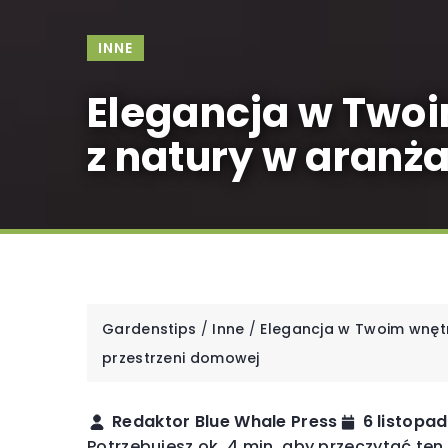
INNE
Elegancja w Twoi
z natury w aranż
Gardenstips
/
Inne
/
Elegancja w Twoim wnętrz
przestrzeni domowej
Redaktor Blue Whale Press
6 listopa
Potrzebujesz ok. 4 min. aby przeczytać ten