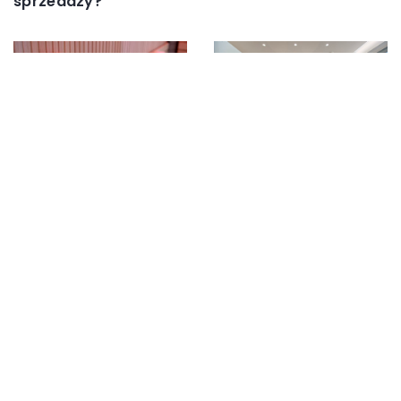
sprzedaży?
11 lipca 2023
11 września 2025
Kasetony sufitowe:
Jakie korzyści
Twój przewodnik po
zdrowotne przynoszą
eleganckim wystroju
sauny na
wnętrz
podczerwień?
DODAJ KOMENTARZ