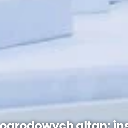
ogrodowych altan: ins