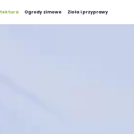
tektura
Ogrody zimowe
Zioła i przyprawy