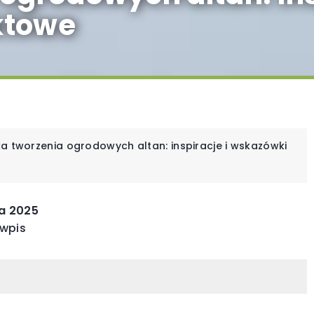
ktowe
ka tworzenia ogrodowych altan: inspiracje i wskazówki
INNE
IN
a 2025
 wpis