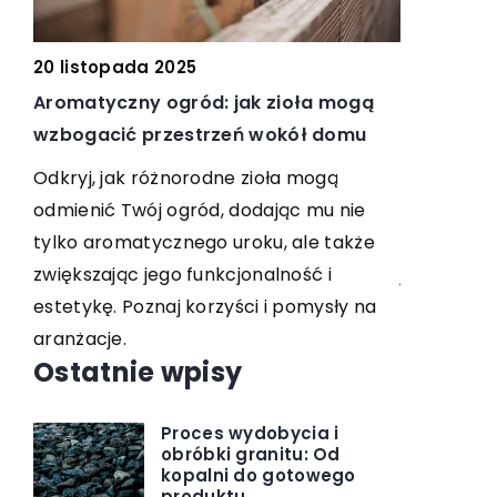
20 kwietni
20 listopada 2025
Dlaczego 
Aromatyczny ogród: jak zioła mogą
ie
proszki d
wzbogacić przestrzeń wokół domu
Odkryj kor
Odkryj, jak różnorodne zioła mogą
niemieckie
odmienić Twój ogród, dodając mu nie
się, dlacz
tylko aromatycznego uroku, ale także
ób,
jakość i j
zwiększając jego funkcjonalność i
prania ora
estetykę. Poznaj korzyści i pomysły na
aranżacje.
Ostatnie wpisy
Proces wydobycia i
obróbki granitu: Od
kopalni do gotowego
produktu