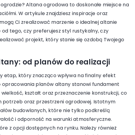
w ogrodzie? Altana ogrodowa to doskonałe miejsce na
aciółmi. W artykule znajdziesz inspiracje oraz
1 października 2023
ogą Ci zrealizować marzenie o idealnej altanie
Jak technologia promieniowania
erać niemieckie
d tego, czy preferujesz styl rustykalny, czy
podczerwonego zmienia ogrzewan
realizować projekt, który stanie się ozdobą Twojego
domów?
 przynoszą
Dowiedz się, jak technologia
prania. Dowiedz
any: od planów do realizacji
promieniowania podczerwonego
ainwestować w ich
przełamuje granice, zmieniając spos
na efektywność
 etap, który znacząco wpływa na finalny efekt
w jaki docieplamy nasze domy.
anin.
go opracowania planów altany stanowi fundament
ielkość, kształt oraz przeznaczenie konstrukcji, co
h potrzeb oraz przestrzeni ogrodowej. Istotnym
łów budowlanych, które nie tylko podkreślą
rwałość i odporność na warunki atmosferyczne.
óre z opcji dostępnych na rynku. Należy również