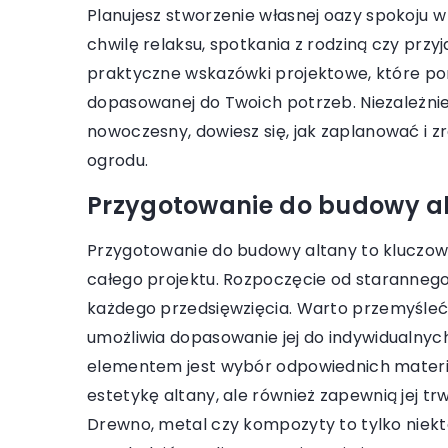
Planujesz stworzenie własnej oazy spokoju 
chwilę relaksu, spotkania z rodziną czy przyj
20 kwietnia 2026
praktyczne wskazówki projektowe, które pom
Dlaczego warto wybi
dopasowanej do Twoich potrzeb. Niezależnie o
proszki do prania?
nowoczesny, dowiesz się, jak zaplanować i z
Odkryj korzyści, które
ogrodu.
niemieckie proszki do 
Przygotowanie do budowy alt
się, dlaczego warto z
jakość i jak wpływają 
Przygotowanie do budowy altany to kluczowy
prania oraz ochronę tk
całego projektu. Rozpoczęcie od staranne
każdego przedsięwzięcia. Warto przemyśleć w
umożliwia dopasowanie jej do indywidualnyc
elementem jest wybór odpowiednich materia
estetykę altany, ale również zapewnią jej t
Drewno, metal czy kompozyty to tylko niekt