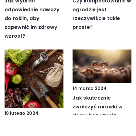
Czy kompostowanie w
Jak wybrać
ogrodzie jest
odpowiednie nawozy
rzeczywiście takie
do roślin, aby
proste?
zapewnić im zdrowy
wzrost?
14 marca 2024
Jak skutecznie
zwalczyć mrówki w
18 lutego 2024
domu bez użycia
Zasady
chemii?
kompostowania dla