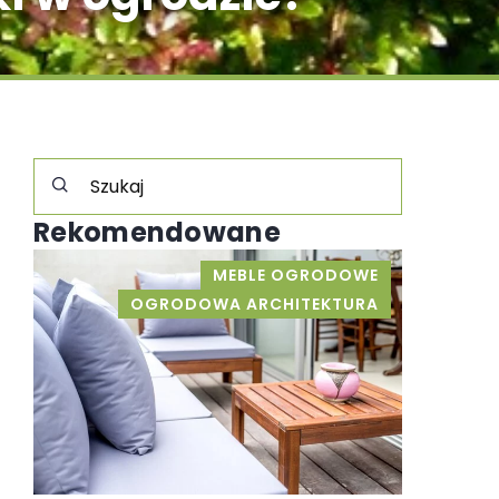
Rekomendowane
E
INNE
A