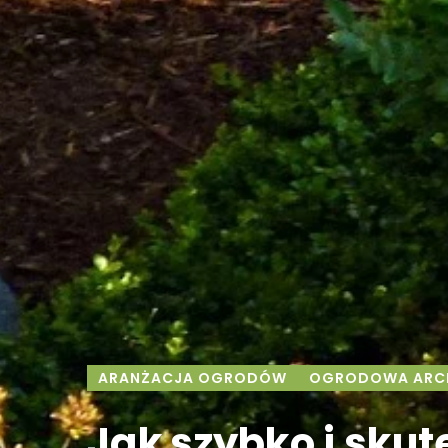
ARANŻACJA OGRODÓW
OGRODOWA ARCH
Jak szybko i skut