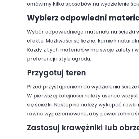
omówimy kilka sposobów na wydzielenie ści
ca 2025
9 lipca 2024
rać idealny dozownik do
Jak wykorzystać jasn
Wybierz odpowiedni materi
Poradnik dla nowoczesnych
stworzenia elegancki
Wybór odpowiedniego materiału na ścieżki w
k
wnętrza?
efektu. Możliwości są liczne: kamień natural
iasz się, jaki dozownik do mydła
Odkryj, jak za pomocą
Każdy z tych materiałów ma swoje zalety i 
 się w Twojej łazience? Odkryj
ceramicznych przemie
preferencji i stylu ogrodu.
 czynniki, które warto wziąć
wnętrze w nowoczesną
Przygotuj teren
gę, aby wybrać stylowy,
przestrzeń. Przydatne
alny i trwały model, który
inspiracje czekają na C
Przed przystąpieniem do wydzielenia ścieże
e wpisze się w nowoczesną
W pierwszej kolejności należy usunąć wszystk
ję.
się ścieżki. Następnie należy wykopać rowki
równo wypoziomowane, aby powierzchnia ści
Zastosuj krawężniki lub obrz