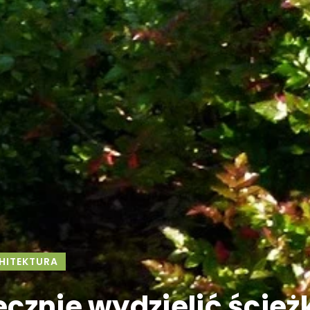
ITEKTURA
ecznie wydzielić ścież