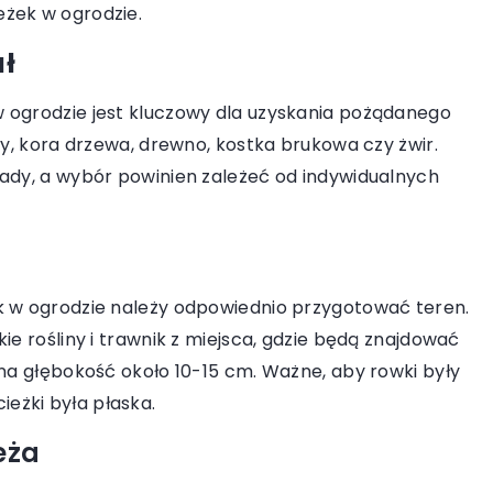
eżek w ogrodzie.
11 grudnia 2024
e kafelki do
Jak wybrać meble, które przetrwaj
ał
ego i świeżego
każdą pogodę?
 ogrodzie jest kluczowy dla uzyskania pożądanego
Odkryj, jak wybrać trwałe meble
ny, kora drzewa, drewno, kostka brukowa czy żwir.
 jasnych płytek
odporne na różne warunki pogodowe
wady, a wybór powinien zależeć od indywidualnych
nić Twoje
które zachowają swój wygląd i
 i stylową
funkcjonalność przez wiele lat. Dowi
 porady i
się, jakie materiały najlepiej sprawdzą
iebie.
na balkonie, w ogrodzie czy na tarasi
k w ogrodzie należy odpowiednio przygotować teren.
oraz na co zwrócić uwagę przed
ie rośliny i trawnik z miejsca, gdzie będą znajdować
zakupem.
 na głębokość około 10-15 cm. Ważne, aby rowki były
eżki była płaska.
eża