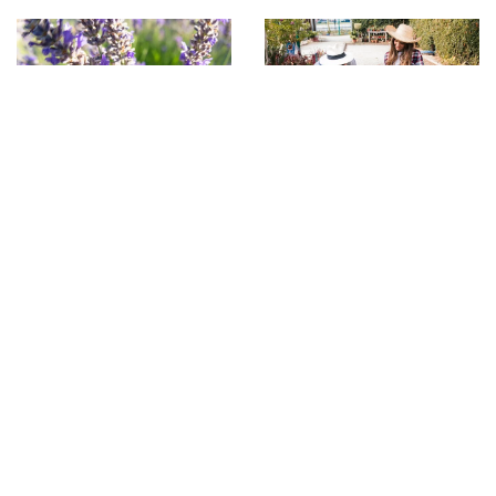
17 marca 2025
1 października 2025
Odkrywaj tajniki
Jakie korzyści niesie
permakultury w
ze sobą tworzenie
domowym
ogrodu przyjaznego
warzywniku
dla pszczół?
DODAJ KOMENTARZ